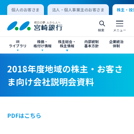
個人のお客さま
法人・個人事業主のお客さま
株主・投
検索
メニュー
IR
株価・
株主総会・
内部統制
企業統治
ライブラリ
格付け情報
株主情報
基本方針
体制
2018年度地域の株主・お客さま向け会社説明
2018年度地域の株主・お客さま向け会社説明
決算短信
株価情報
株主総会のご案内
2018年度地域の株主・お客さ
会資料
会資料
個人向けインターネットバンキング
ま向け会社説明会資料
有価証券報告書・四半期報告書
格付け情報
中間配当のご案内
ログオン
閉じる
閉じる
IR関連ニュースリリース
閉じる
閉じる
PDFはこちら
法人向けインターネットバンキング
投資家向け説明会資料