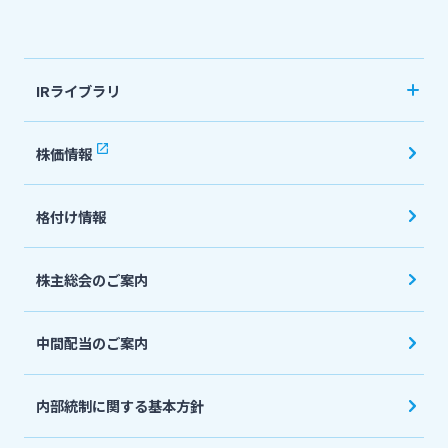
法人・個人事業主のお客さま
IRライブラリ
株主・投資家の皆さま
決算短信
株価情報
有価証券報告書・四半期報告書
宮崎銀行について
格付け情報
IR関連ニュースリリース
会社説明会資料
ニュースリリース一覧
株主総会のご案内
投資家向け説明会資料
中間配当のご案内
採用情報
統合報告書・ディスクロージャー誌
English
内部統制に関する基本方針
お問い合わせ先一覧