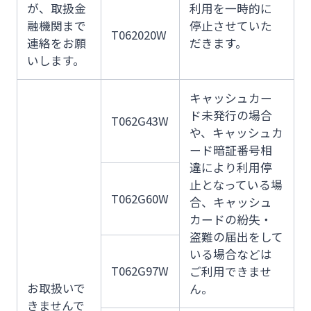
法人・個人事業主のお客さま
が、取扱金
利用を一時的に
融機関まで
停止させていた
T062020W
連絡をお願
だきます。
株主・投資家の皆さま
いします。
キャッシュカー
宮崎銀行について
ド未発行の場合
T062G43W
や、キャッシュカ
ード暗証番号相
ニュースリリース一覧
違により利用停
止となっている場
T062G60W
合、キャッシュ
採用情報
カードの紛失・
盗難の届出をして
お問い合わせ先一覧
いる場合などは
T062G97W
ご利用できませ
お取扱いで
ん。
きませんで