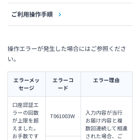
みやぎんMikatanoシリーズ
ご利用操作手順
ログオン
操作エラーが発生した場合にはご参照くださ
い。
よくあるご質問
チャットで相談
エラーメッ
エラーコ
エラー理由
セージ
ード
English
口座認証エ
ラーの回数
入力内容が当行
T061003W
が上限を超
お届け内容と複
個人のお客さま
えました。
数回連続して相違
お手数です
された場合、ご