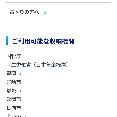
みやぎんMikatanoシリーズ
お困りの方へ
ログオン
ご利用可能な収納機関
国税庁
よくあるご質問
チャットで相談
厚生労働省（日本年金機構）
福岡市
English
宮崎市
都城市
延岡市
個人のお客さま
日向市
えびの市