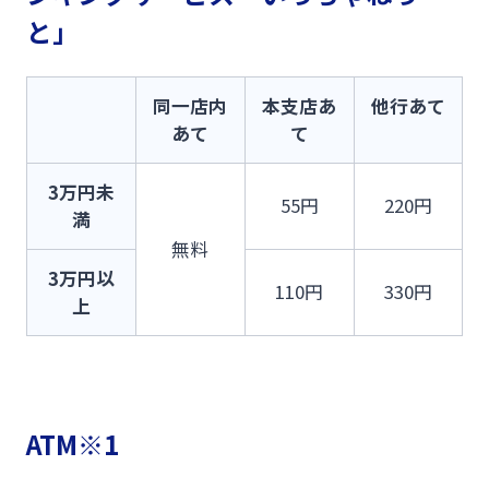
法人・個人事業主のお客さま
と」
株主・投資家の皆さま
同一店内
本支店あ
他行あて
あて
て
宮崎銀行について
3万円未
55円
220円
満
ニュースリリース一覧
無料
3万円以
110円
330円
上
採用情報
お問い合わせ先一覧
ATM※1