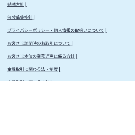
勧誘方針
保険募集指針
プライバシーポリシー・個人情報の取扱いについて
お客さま訪問時のお取引について
お客さま本位の業務運営に係る方針
金融取引に関わる法・制度
金融取引に関わる方針
株式会社宮崎銀行
金融機関コード：0184
登録金融機関 九州財務局長（登金）第5号 所属協会：日本証券業協会
信託契約代理業 登録番号 九州財務局長（代信）第8号