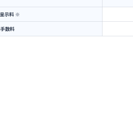
呈示料 ※
殊手数料
。