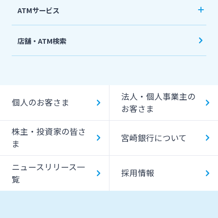
ATMサービス
当行ATM利用時間・手数料
店舗・ATM検索
機能一覧
提携ATM（コンビニATM等）利用時間・手数料
法人・個人事業主の
キャッシング提携先
個人のお客さま
お客さま
一日あたりのご利用限度額
株主・投資家の皆さ
宮崎銀行について
ATM Operation Guide
ま
ニュースリリース一
採用情報
覧