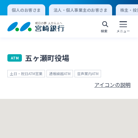
個人のお客さま
法人・個人事業主のお客さま
株主・投
検索
メニュー
五ヶ瀬町役場
ATM
個人向けインターネットバンキング
土日・祝日ATM営業
通帳繰越ATM
音声案内ATM
ログオン
アイコンの説明
法人向けインターネットバンキング
ログオン