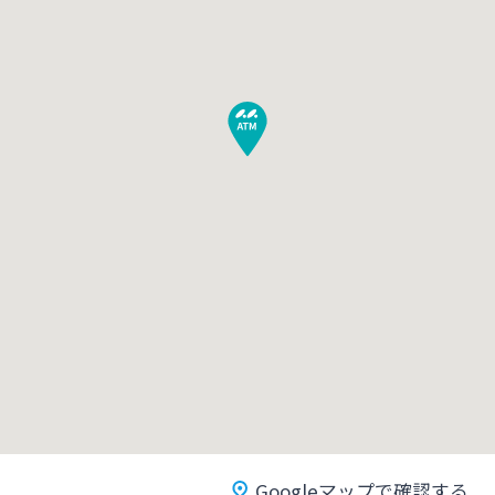
みやぎんMikatanoシリーズ
ログオン
よくあるご質問
チャットで相談
English
個人のお客さま
Googleマップで確認する