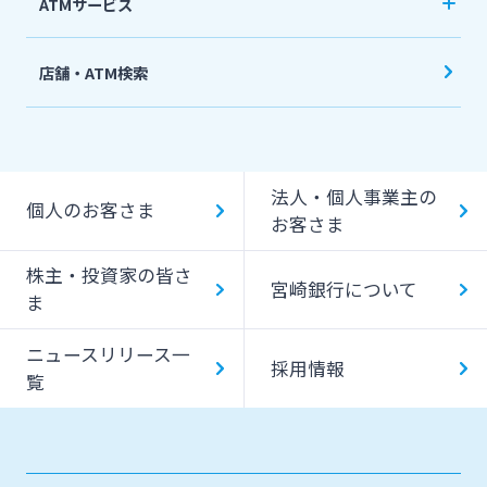
ATMサービス
当行ATM利用時間・手数料
店舗・ATM検索
機能一覧
提携ATM（コンビニATM等）利用時間・手数料
法人・個人事業主の
キャッシング提携先
個人のお客さま
お客さま
一日あたりのご利用限度額
株主・投資家の皆さ
宮崎銀行について
ATM Operation Guide
ま
ニュースリリース一
採用情報
覧