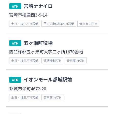
宮崎ナナイロ
ATM
宮崎市橘通西3-9-14
土日・祝日ATM営業
平日20時以降ATM営業
音声案内ATM
五ヶ瀬町役場
ATM
西臼杵郡五ヶ瀬町大字三ヶ所1670番地
土日・祝日ATM営業
通帳繰越ATM
音声案内ATM
イオンモール都城駅前
ATM
都城市栄町4672-20
土日・祝日ATM営業
音声案内ATM