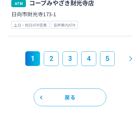
コープみやざき財光寺店
ATM
日向市財光寺173-1
土日・祝日ATM営業
音声案内ATM
1
2
3
4
5
戻る