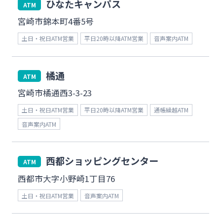
ひなたキャンパス
法人・個人事業主のお客さま
ATM
宮崎市錦本町4番5号
土日・祝日ATM営業
平日20時以降ATM営業
音声案内ATM
株主・投資家の皆さま
橘通
宮崎銀行について
ATM
宮崎市橘通西3-3-23
ニュースリリース一覧
土日・祝日ATM営業
平日20時以降ATM営業
通帳繰越ATM
音声案内ATM
採用情報
西都ショッピングセンター
ATM
西都市大字小野崎1丁目76
お問い合わせ先一覧
土日・祝日ATM営業
音声案内ATM