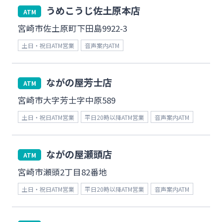
うめこうじ佐土原本店
ATM
みやぎんMikatanoシリーズ
宮崎市佐土原町下田島9922-3
土日・祝日ATM営業
音声案内ATM
ログオン
ながの屋芳士店
ATM
宮崎市大字芳士字中原589
土日・祝日ATM営業
平日20時以降ATM営業
音声案内ATM
よくあるご質問
チャットで相談
English
ながの屋瀬頭店
ATM
宮崎市瀬頭2丁目82番地
土日・祝日ATM営業
平日20時以降ATM営業
音声案内ATM
個人のお客さま