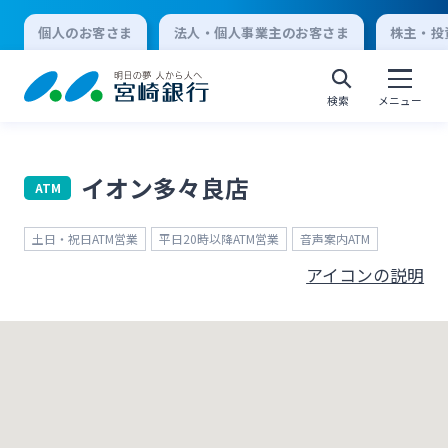
個人のお客さま
法人・個人事業主のお客さま
株主・投
検索
メニュー
イオン多々良店
ATM
個人向けインターネットバンキング
土日・祝日ATM営業
平日20時以降ATM営業
音声案内ATM
ログオン
アイコンの説明
法人向けインターネットバンキング
ログオン