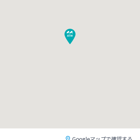
みやぎんMikatanoシリーズ
ログオン
よくあるご質問
チャットで相談
English
個人のお客さま
Googleマップで確認する