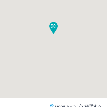
みやぎんMikatanoシリーズ
ログオン
よくあるご質問
チャットで相談
English
個人のお客さま
Googleマップで確認する