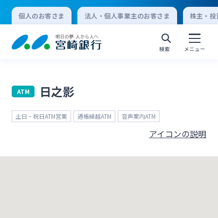
個人のお客さま
法人・個人事業主のお客さま
株主・投
検索
メニュー
日之影
ATM
個人向けインターネットバンキング
土日・祝日ATM営業
通帳繰越ATM
音声案内ATM
ログオン
アイコンの説明
法人向けインターネットバンキング
ログオン