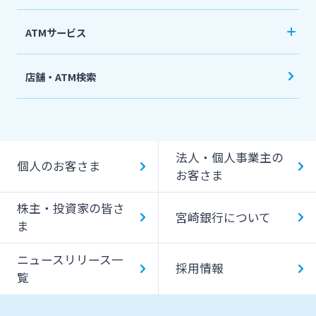
ATMサービス
当行ATM利用時間・手数料
店舗・ATM検索
機能一覧
提携ATM（コンビニATM等）利用時間・手数料
法人・個人事業主の
キャッシング提携先
個人のお客さま
お客さま
一日あたりのご利用限度額
株主・投資家の皆さ
宮崎銀行について
ATM Operation Guide
ま
ニュースリリース一
採用情報
覧