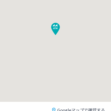
みやぎんMikatanoシリーズ
ログオン
よくあるご質問
チャットで相談
English
個人のお客さま
Googleマップで確認する