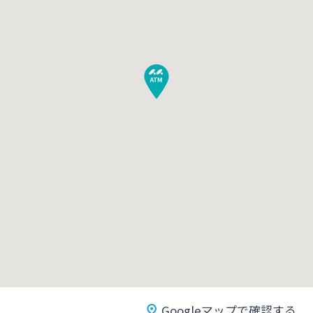
みやぎんMikatanoシリーズ
ログオン
よくあるご質問
チャットで相談
English
個人のお客さま
Googleマップで確認する