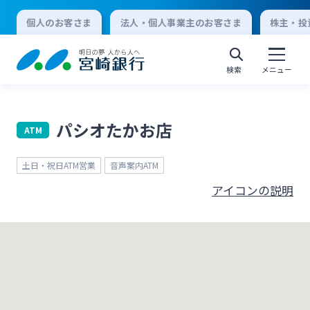
個人のお客さま
法人・個人事業主のお客さま
株主・投
検索
メニュー
パシオたかお店
ATM
個人向けインターネットバンキング
土日・祝日ATM営業
音声案内ATM
ログオン
アイコンの説明
法人向けインターネットバンキング
ログオン