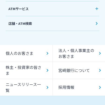
ATMサービス
当行ATM利用時間・手数料
店舗・ATM検索
機能一覧
提携ATM（コンビニATM等）利用時間・手数料
法人・個人事業主の
キャッシング提携先
個人のお客さま
お客さま
一日あたりのご利用限度額
株主・投資家の皆さ
宮崎銀行について
ATM Operation Guide
ま
ニュースリリース一
採用情報
覧