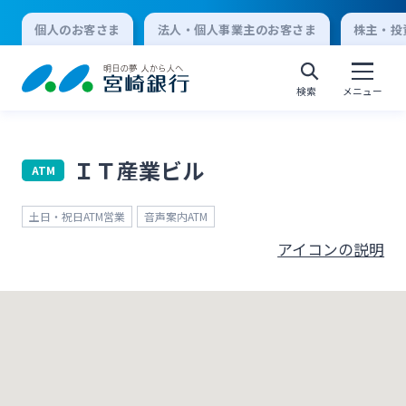
個人のお客さま
法人・個人事業主のお客さま
株主・投
検索
メニュー
ＩＴ産業ビル
ATM
個人向けインターネットバンキング
土日・祝日ATM営業
音声案内ATM
ログオン
アイコンの説明
法人向けインターネットバンキング
ログオン