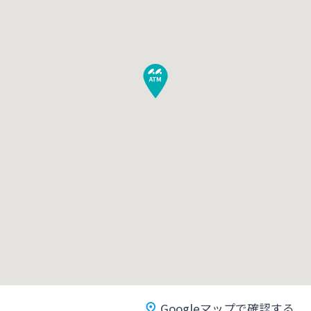
みやぎんMikatanoシリーズ
ログオン
よくあるご質問
チャットで相談
English
個人のお客さま
Googleマップで確認する