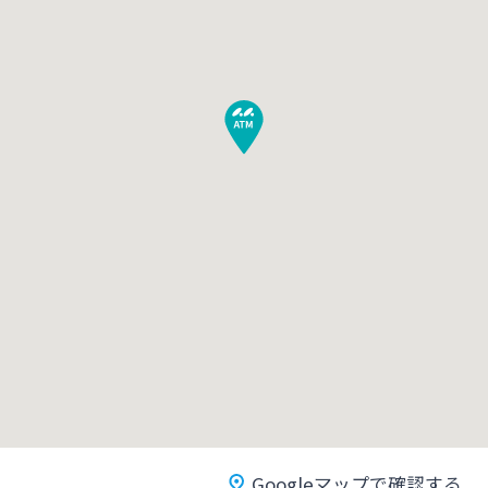
みやぎんMikatanoシリーズ
ログオン
よくあるご質問
チャットで相談
English
個人のお客さま
Googleマップで確認する