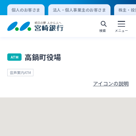
個人のお客さま
法人・個人事業主のお客さま
株主・投
検索
メニュー
高鍋町役場
ATM
個人向けインターネットバンキング
音声案内ATM
ログオン
アイコンの説明
法人向けインターネットバンキング
ログオン