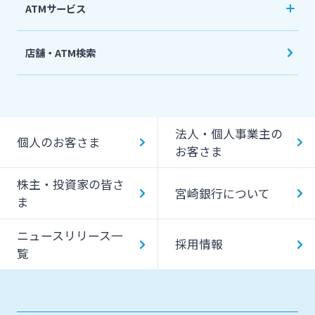
ATMサービス
当行ATM利用時間・手数料
店舗・ATM検索
機能一覧
提携ATM（コンビニATM等）利用時間・手数料
法人・個人事業主の
キャッシング提携先
個人のお客さま
お客さま
一日あたりのご利用限度額
株主・投資家の皆さ
宮崎銀行について
ATM Operation Guide
ま
ニュースリリース一
採用情報
覧