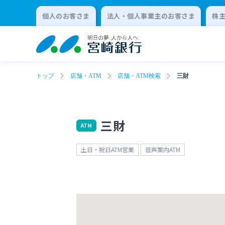
個人のお客さま
法人・個人事業主のお客さま
株
トップ
店舗・ATM
店舗・ATM検索
三財
三財
ATM
土日・祝日ATM営業
音声案内ATM