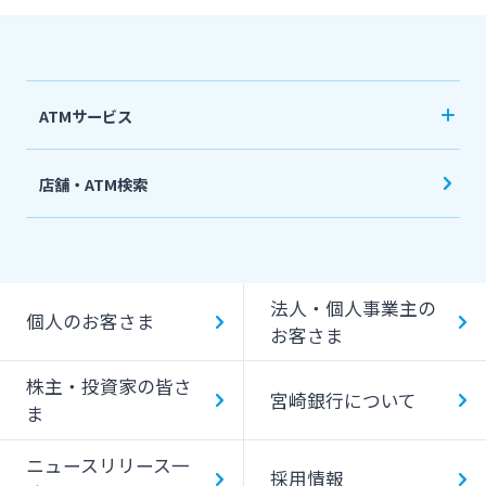
ATMサービス
当行ATM利用時間・手数料
店舗・ATM検索
機能一覧
提携ATM（コンビニATM等）利用時間・手数料
法人・個人事業主の
キャッシング提携先
個人のお客さま
お客さま
一日あたりのご利用限度額
株主・投資家の皆さ
宮崎銀行について
ATM Operation Guide
ま
ニュースリリース一
採用情報