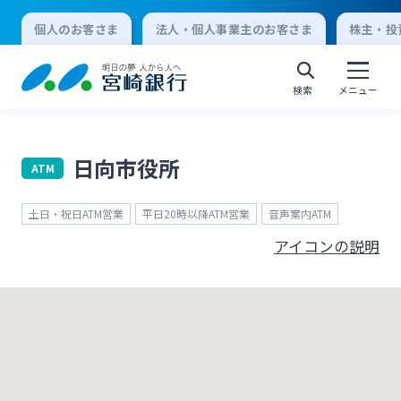
個人のお客さま
法人・個人事業主のお客さま
株主・投
検索
メニュー
日向市役所
ATM
個人向けインターネットバンキング
土日・祝日ATM営業
平日20時以降ATM営業
音声案内ATM
ログオン
アイコンの説明
法人向けインターネットバンキング
ログオン