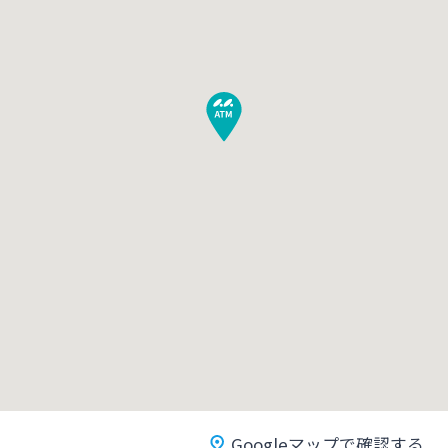
みやぎんMikatanoシリーズ
ログオン
よくあるご質問
チャットで相談
English
個人のお客さま
Googleマップで確認する