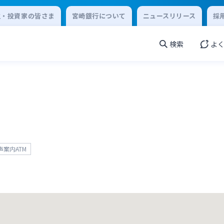
主・投資家の皆さま
宮崎銀行について
ニュースリリース
採
検索
よ
声案内ATM