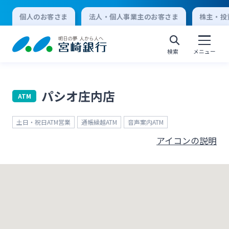
個人のお客さま
法人・個人事業主のお客さま
株主・投
検索
メニュー
パシオ庄内店
ATM
個人向けインターネットバンキング
土日・祝日ATM営業
通帳繰越ATM
音声案内ATM
ログオン
アイコンの説明
法人向けインターネットバンキング
ログオン