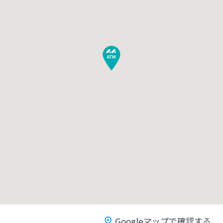
みやぎんMikatanoシリーズ
ログオン
よくあるご質問
チャットで相談
English
個人のお客さま
Googleマップで確認する