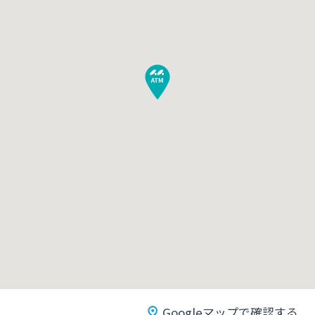
みやぎんMikatanoシリーズ
ログオン
よくあるご質問
チャットで相談
English
個人のお客さま
Googleマップで確認する