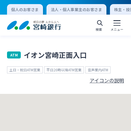
個人のお客さま
法人・個人事業主のお客さま
株主・投
検索
メニュー
イオン宮崎正面入口
ATM
個人向けインターネットバンキング
土日・祝日ATM営業
平日20時以降ATM営業
音声案内ATM
ログオン
アイコンの説明
法人向けインターネットバンキング
ログオン