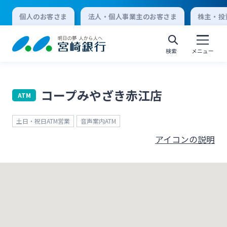
個人のお客さま
法人・個人事業主のお客さま
株主・投
検索
メニュー
コープみやざき赤江店
ATM
個人向けインターネットバンキング
土日・祝日ATM営業
音声案内ATM
ログオン
アイコンの説明
法人向けインターネットバンキング
ログオン