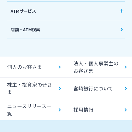
ATMサービス
当行ATM利用時間・手数料
店舗・ATM検索
機能一覧
提携ATM（コンビニATM等）利用時間・手数料
法人・個人事業主の
キャッシング提携先
個人のお客さま
お客さま
一日あたりのご利用限度額
株主・投資家の皆さ
宮崎銀行について
ATM Operation Guide
ま
ニュースリリース一
採用情報
覧