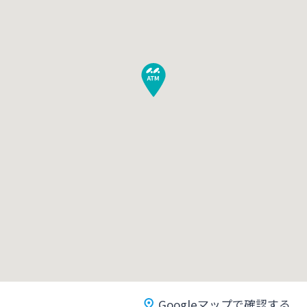
みやぎんMikatanoシリーズ
ログオン
よくあるご質問
チャットで相談
English
個人のお客さま
Googleマップで確認する