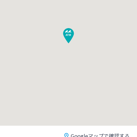
みやぎんMikatanoシリーズ
ログオン
よくあるご質問
チャットで相談
English
個人のお客さま
Googleマップで確認する