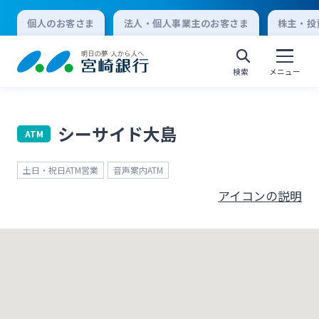
個人のお客さま
法人・個人事業主のお客さま
株主・投
検索
メニュー
シーサイド大島
ATM
個人向けインターネットバンキング
土日・祝日ATM営業
音声案内ATM
ログオン
アイコンの説明
法人向けインターネットバンキング
ログオン