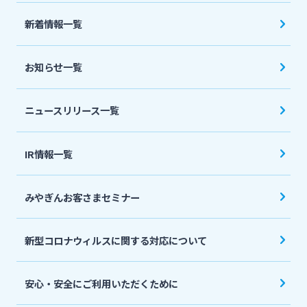
法人・個人事業主のお客さま
新着情報一覧
株主・投資家の皆さま
お知らせ一覧
宮崎銀行について
ニュースリリース一覧
ニュースリリース一覧
IR情報一覧
みやぎんお客さまセミナー
採用情報
新型コロナウィルスに関する対応について
お問い合わせ先一覧
安心・安全にご利用いただくために