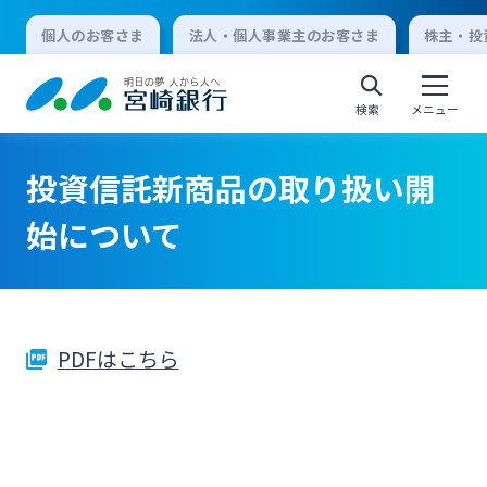
個人のお客さま
法人・個人事業主のお客さま
株主・投
検索
メニュー
投資信託新商品の取り扱い開
個人向けインターネットバンキング
始について
ログオン
PDFはこちら
法人向けインターネットバンキング
ログオン