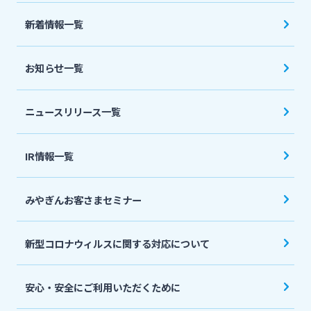
法人・個人事業主のお客さま
新着情報一覧
株主・投資家の皆さま
お知らせ一覧
宮崎銀行について
ニュースリリース一覧
ニュースリリース一覧
IR情報一覧
みやぎんお客さまセミナー
採用情報
新型コロナウィルスに関する対応について
お問い合わせ先一覧
安心・安全にご利用いただくために