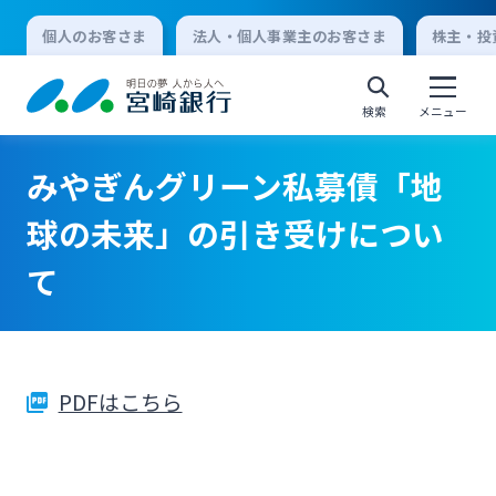
個人のお客さま
法人・個人事業主のお客さま
株主・投
検索
メニュー
みやぎんグリーン私募債「地
個人向けインターネットバンキング
球の未来」の引き受けについ
て
ログオン
法人向けインターネットバンキング
PDFはこちら
ログオン