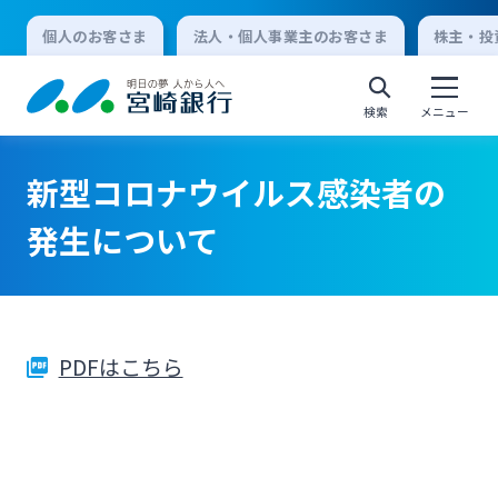
個人のお客さま
法人・個人事業主のお客さま
株主・投
検索
メニュー
新型コロナウイルス感染者の
個人向けインターネットバンキング
発生について
ログオン
PDFはこちら
法人向けインターネットバンキング
ログオン