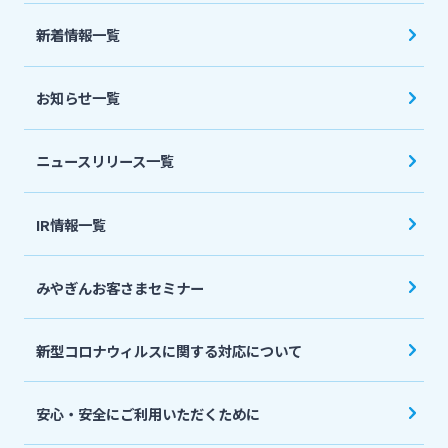
法人・個人事業主のお客さま
新着情報一覧
株主・投資家の皆さま
お知らせ一覧
宮崎銀行について
ニュースリリース一覧
ニュースリリース一覧
IR情報一覧
みやぎんお客さまセミナー
採用情報
新型コロナウィルスに関する対応について
お問い合わせ先一覧
安心・安全にご利用いただくために