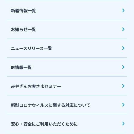
法人・個人事業主のお客さま
新着情報一覧
株主・投資家の皆さま
お知らせ一覧
宮崎銀行について
ニュースリリース一覧
ニュースリリース一覧
IR情報一覧
みやぎんお客さまセミナー
採用情報
新型コロナウィルスに関する対応について
お問い合わせ先一覧
安心・安全にご利用いただくために