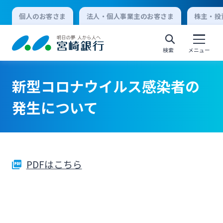
個人のお客さま
法人・個人事業主のお客さま
株主・投
検索
メニュー
新型コロナウイルス感染者の
個人向けインターネットバンキング
発生について
ログオン
PDFはこちら
法人向けインターネットバンキング
ログオン