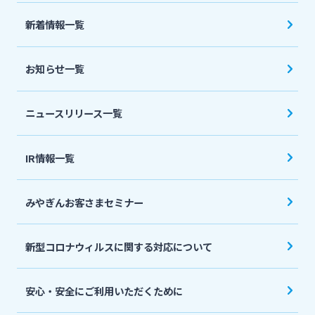
法人・個人事業主のお客さま
新着情報一覧
株主・投資家の皆さま
お知らせ一覧
宮崎銀行について
ニュースリリース一覧
ニュースリリース一覧
IR情報一覧
みやぎんお客さまセミナー
採用情報
新型コロナウィルスに関する対応について
お問い合わせ先一覧
安心・安全にご利用いただくために