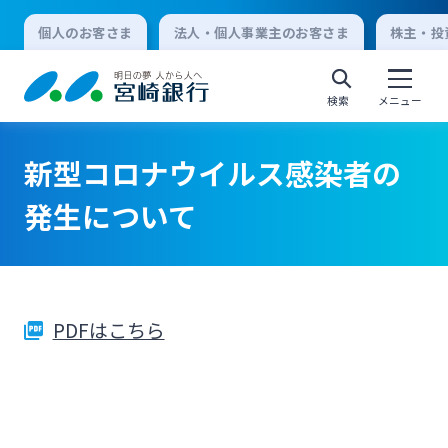
個人のお客さま
法人・個人事業主のお客さま
株主・投
検索
メニュー
新型コロナウイルス感染者の
個人向けインターネットバンキング
発生について
ログオン
PDFはこちら
法人向けインターネットバンキング
ログオン