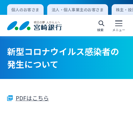
個人のお客さま
法人・個人事業主のお客さま
株主・投
検索
メニュー
新型コロナウイルス感染者の
個人向けインターネットバンキング
発生について
ログオン
PDFはこちら
法人向けインターネットバンキング
ログオン