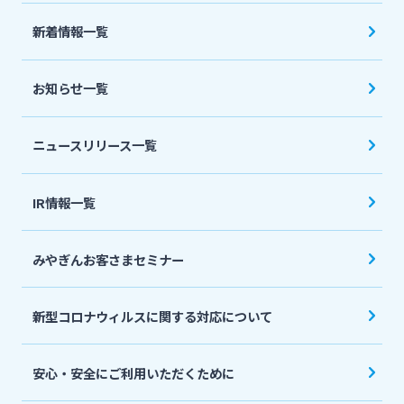
法人・個人事業主のお客さま
新着情報一覧
株主・投資家の皆さま
お知らせ一覧
宮崎銀行について
ニュースリリース一覧
ニュースリリース一覧
IR情報一覧
みやぎんお客さまセミナー
採用情報
新型コロナウィルスに関する対応について
お問い合わせ先一覧
安心・安全にご利用いただくために