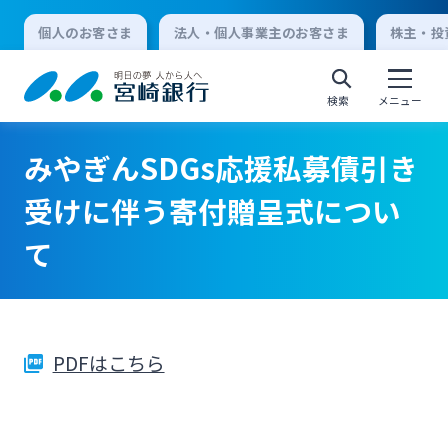
個人のお客さま
法人・個人事業主のお客さま
株主・投
検索
メニュー
みやぎんSDGs応援私募債引き
個人向けインターネットバンキング
受けに伴う寄付贈呈式につい
て
ログオン
法人向けインターネットバンキング
PDFはこちら
ログオン