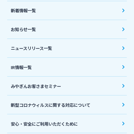
法人・個人事業主のお客さま
新着情報一覧
株主・投資家の皆さま
お知らせ一覧
宮崎銀行について
ニュースリリース一覧
ニュースリリース一覧
IR情報一覧
みやぎんお客さまセミナー
採用情報
新型コロナウィルスに関する対応について
お問い合わせ先一覧
安心・安全にご利用いただくために