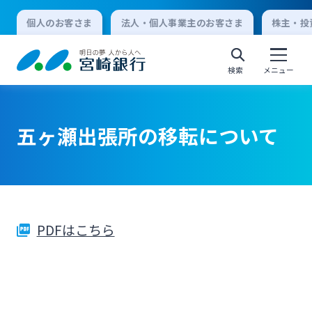
個人のお客さま
法人・個人事業主のお客さま
株主・投
検索
メニュー
五ヶ瀬出張所の移転について
個人向けインターネットバンキング
ログオン
PDFはこちら
法人向けインターネットバンキング
ログオン