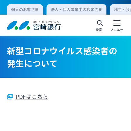
個人のお客さま
法人・個人事業主のお客さま
株主・投
検索
メニュー
新型コロナウイルス感染者の
個人向けインターネットバンキング
発生について
ログオン
PDFはこちら
法人向けインターネットバンキング
ログオン