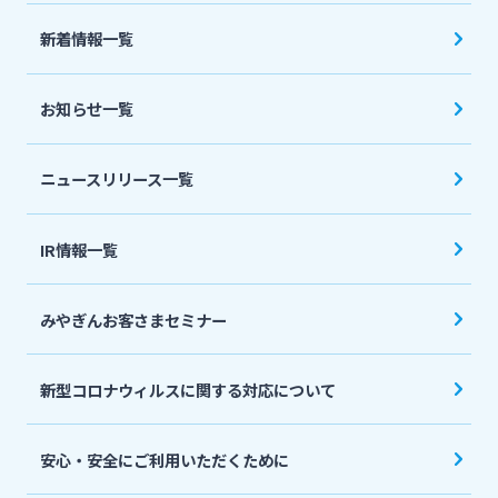
法人・個人事業主のお客さま
新着情報一覧
株主・投資家の皆さま
お知らせ一覧
宮崎銀行について
ニュースリリース一覧
ニュースリリース一覧
IR情報一覧
みやぎんお客さまセミナー
採用情報
新型コロナウィルスに関する対応について
お問い合わせ先一覧
安心・安全にご利用いただくために