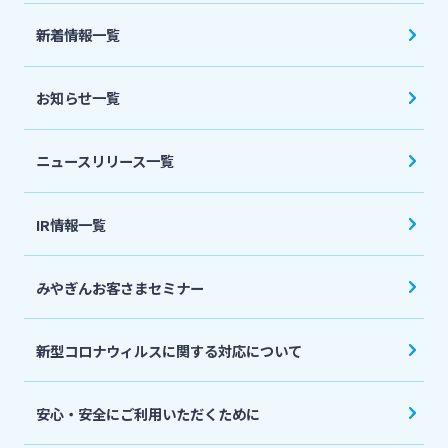
法人・個人事業主のお客さま
新着情報一覧
株主・投資家の皆さま
お知らせ一覧
宮崎銀行について
ニュースリリース一覧
ニュースリリース一覧
IR情報一覧
みやぎんお客さまセミナー
採用情報
新型コロナウィルスに関する対応について
お問い合わせ先一覧
安心・安全にご利用いただくために