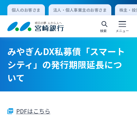
個人のお客さま
法人・個人事業主のお客さま
株主・投
検索
メニュー
みやぎんDX私募債「スマート
個人向けインターネットバンキング
シティ」の発行期限延長につ
いて
ログオン
法人向けインターネットバンキング
PDFはこちら
ログオン