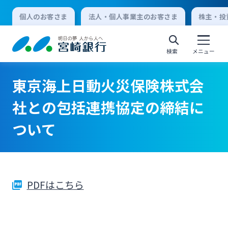
個人のお客さま
法人・個人事業主のお客さま
株主・投
検索
メニュー
東京海上日動火災保険株式会
個人向けインターネットバンキング
社との包括連携協定の締結に
ついて
ログオン
法人向けインターネットバンキング
PDFはこちら
ログオン