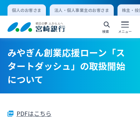
個人のお客さま
法人・個人事業主のお客さま
株主・投
検索
メニュー
みやぎん創業応援ローン「ス
個人向けインターネットバンキング
タートダッシュ」の取扱開始
について
ログオン
法人向けインターネットバンキング
PDFはこちら
ログオン