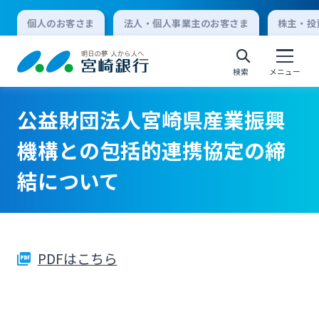
個人のお客さま
法人・個人事業主のお客さま
株主・投
検索
メニュー
公益財団法人宮崎県産業振興
個人向けインターネットバンキング
機構との包括的連携協定の締
結について
ログオン
法人向けインターネットバンキング
PDFはこちら
ログオン