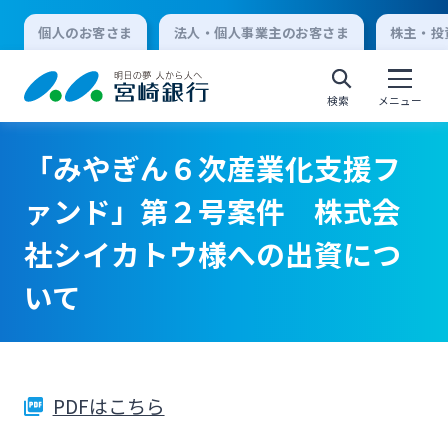
個人のお客さま
法人・個人事業主のお客さま
株主・投
検索
メニュー
「みやぎん６次産業化支援フ
個人向けインターネットバンキング
ァンド」第２号案件 株式会
社シイカトウ様への出資につ
ログオン
いて
法人向けインターネットバンキング
ログオン
PDFはこちら