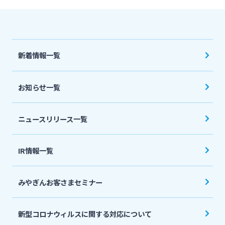
法人・個人事業主のお客さま
株主・投資家の皆さま
新着情報一覧
宮崎銀行について
お知らせ一覧
ニュースリリース一覧
ニュースリリース一覧
採用情報
IR情報一覧
お問い合わせ先一覧
みやぎんお客さまセミナー
新型コロナウィルスに関する対応について