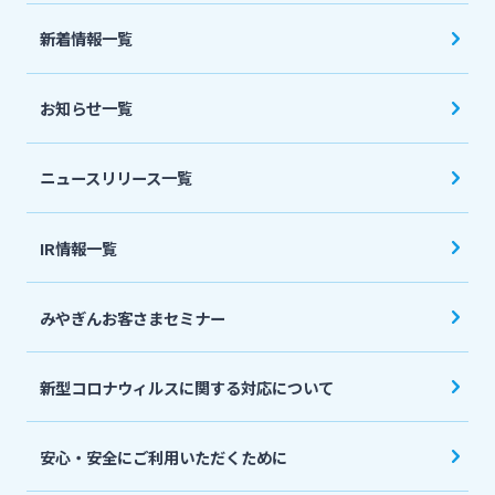
法人・個人事業主のお客さま
新着情報一覧
株主・投資家の皆さま
お知らせ一覧
宮崎銀行について
ニュースリリース一覧
ニュースリリース一覧
IR情報一覧
みやぎんお客さまセミナー
採用情報
新型コロナウィルスに関する対応について
お問い合わせ先一覧
安心・安全にご利用いただくために