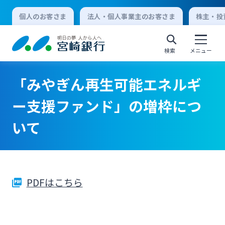
個人のお客さま
法人・個人事業主のお客さま
株主・投
検索
メニュー
「みやぎん再生可能エネルギ
個人向けインターネットバンキング
ー支援ファンド」の増枠につ
いて
ログオン
法人向けインターネットバンキング
PDFはこちら
ログオン