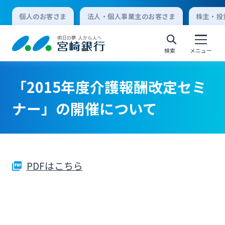
個人のお客さま
法人・個人事業主のお客さま
株主・投
検索
メニュー
「2015年度介護報酬改定セミ
個人向けインターネットバンキング
ナー」の開催について
ログオン
PDFはこちら
法人向けインターネットバンキング
ログオン