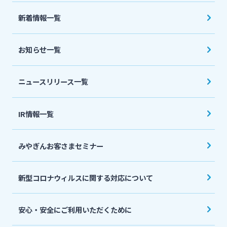
法人・個人事業主のお客さま
新着情報一覧
株主・投資家の皆さま
お知らせ一覧
宮崎銀行について
ニュースリリース一覧
ニュースリリース一覧
IR情報一覧
みやぎんお客さまセミナー
採用情報
新型コロナウィルスに関する対応について
お問い合わせ先一覧
安心・安全にご利用いただくために