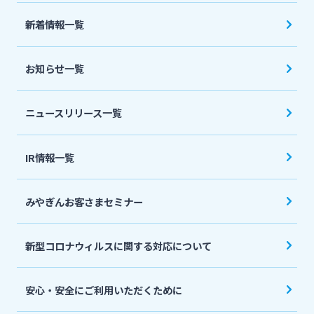
法人・個人事業主のお客さま
新着情報一覧
株主・投資家の皆さま
お知らせ一覧
宮崎銀行について
ニュースリリース一覧
ニュースリリース一覧
IR情報一覧
みやぎんお客さまセミナー
採用情報
新型コロナウィルスに関する対応について
お問い合わせ先一覧
安心・安全にご利用いただくために