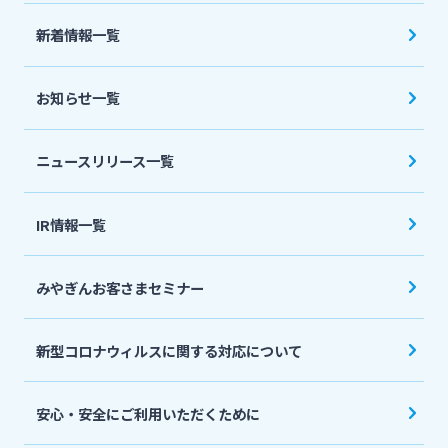
法人・個人事業主のお客さま
新着情報一覧
株主・投資家の皆さま
お知らせ一覧
宮崎銀行について
ニュースリリース一覧
ニュースリリース一覧
IR情報一覧
みやぎんお客さまセミナー
採用情報
新型コロナウィルスに関する対応について
お問い合わせ先一覧
安心・安全にご利用いただくために