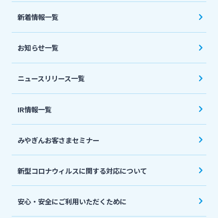
法人・個人事業主のお客さま
新着情報一覧
株主・投資家の皆さま
お知らせ一覧
宮崎銀行について
ニュースリリース一覧
ニュースリリース一覧
IR情報一覧
みやぎんお客さまセミナー
採用情報
新型コロナウィルスに関する対応について
お問い合わせ先一覧
安心・安全にご利用いただくために