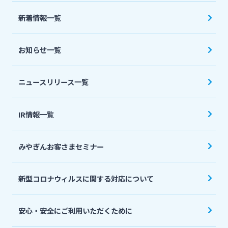
法人・個人事業主のお客さま
新着情報一覧
株主・投資家の皆さま
お知らせ一覧
宮崎銀行について
ニュースリリース一覧
ニュースリリース一覧
IR情報一覧
みやぎんお客さまセミナー
採用情報
新型コロナウィルスに関する対応について
お問い合わせ先一覧
安心・安全にご利用いただくために