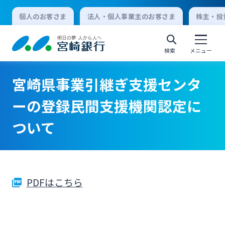
個人のお客さま
法人・個人事業主のお客さま
株主・投
検索
メニュー
宮崎県事業引継ぎ支援センタ
個人向けインターネットバンキング
ーの登録民間支援機関認定に
ついて
ログオン
法人向けインターネットバンキング
PDFはこちら
ログオン