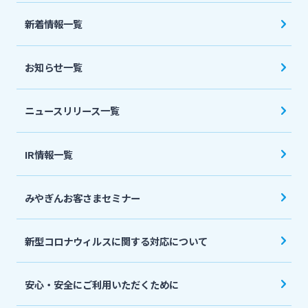
法人・個人事業主のお客さま
新着情報一覧
株主・投資家の皆さま
お知らせ一覧
宮崎銀行について
ニュースリリース一覧
ニュースリリース一覧
IR情報一覧
みやぎんお客さまセミナー
採用情報
新型コロナウィルスに関する対応について
お問い合わせ先一覧
安心・安全にご利用いただくために