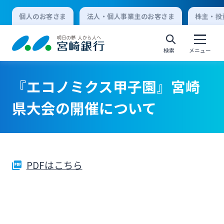
個人のお客さま
法人・個人事業主のお客さま
株主・投
検索
メニュー
『エコノミクス甲子園』宮崎
個人向けインターネットバンキング
県大会の開催について
ログオン
PDFはこちら
法人向けインターネットバンキング
ログオン