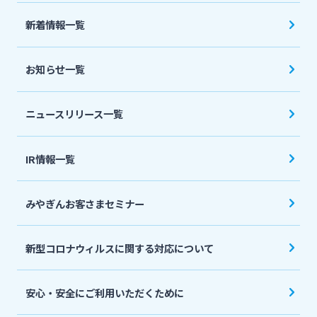
法人・個人事業主のお客さま
新着情報一覧
株主・投資家の皆さま
お知らせ一覧
宮崎銀行について
ニュースリリース一覧
ニュースリリース一覧
IR情報一覧
みやぎんお客さまセミナー
採用情報
新型コロナウィルスに関する対応について
お問い合わせ先一覧
安心・安全にご利用いただくために