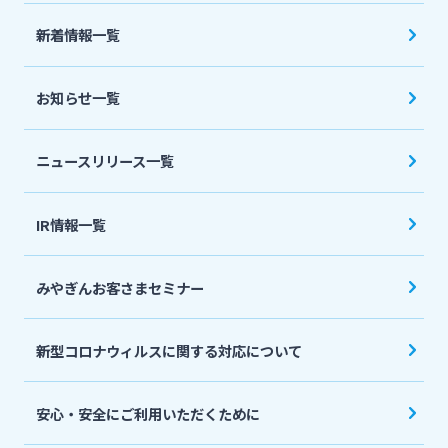
法人・個人事業主のお客さま
新着情報一覧
株主・投資家の皆さま
お知らせ一覧
宮崎銀行について
ニュースリリース一覧
ニュースリリース一覧
IR情報一覧
みやぎんお客さまセミナー
採用情報
新型コロナウィルスに関する対応について
お問い合わせ先一覧
安心・安全にご利用いただくために