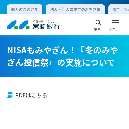
個人のお客さま
法人・個人事業主のお客さま
株主・投
検索
メニュー
NISAもみやぎん！『冬のみや
個人向けインターネットバンキング
ぎん投信祭』の実施について
ログオン
PDFはこちら
法人向けインターネットバンキング
ログオン