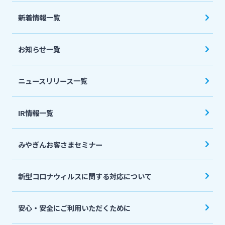
法人・個人事業主のお客さま
新着情報一覧
株主・投資家の皆さま
お知らせ一覧
宮崎銀行について
ニュースリリース一覧
ニュースリリース一覧
IR情報一覧
みやぎんお客さまセミナー
採用情報
新型コロナウィルスに関する対応について
お問い合わせ先一覧
安心・安全にご利用いただくために