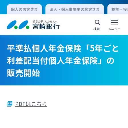
個人のお客さま
法人・個人事業主のお客さま
株主・投
検索
メニュー
平準払個人年金保険「5年ごと
個人向けインターネットバンキング
利差配当付個人年金保険」の
販売開始
ログオン
法人向けインターネットバンキング
PDFはこちら
ログオン