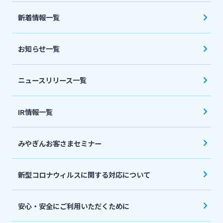
法人・個人事業主のお客さま
新着情報一覧
株主・投資家の皆さま
お知らせ一覧
宮崎銀行について
ニュースリリース一覧
ニュースリリース一覧
IR情報一覧
みやぎんお客さまセミナー
採用情報
新型コロナウィルスに関する対応について
お問い合わせ先一覧
安心・安全にご利用いただくために